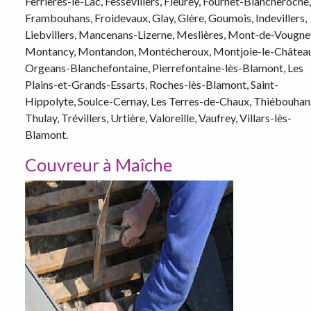
Ferrières-le-Lac, Fessevillers, Fleurey, Fournet-Blancheroche,
Frambouhans, Froidevaux, Glay, Glère, Goumois, Indevillers,
Liebvillers, Mancenans-Lizerne, Meslières, Mont-de-Vougne
Montancy, Montandon, Montécheroux, Montjoie-le-Château
Orgeans-Blanchefontaine, Pierrefontaine-lès-Blamont, Les
Plains-et-Grands-Essarts, Roches-lès-Blamont, Saint-
Hippolyte, Soulce-Cernay, Les Terres-de-Chaux, Thiébouhan
Thulay, Trévillers, Urtière, Valoreille, Vaufrey, Villars-lès-
Blamont.
Couvreur à Maîche