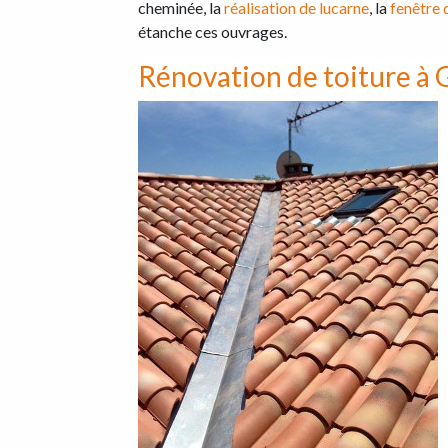
cheminée, la
réalisation de lucarne
, la
fenêtre 
étanche ces ouvrages.
Rénovation de toiture à 