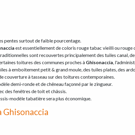
es pentes surtout de faible pourcentage.
onaccia
est essentiellement de coloris rouge tabac vieilli ou rouge
traditionnelles sont recouvertes principalement des tuiles canal, de
 certaines toitures des communes proches à
Ghisonaccia
, l'adminis
uiles à emboitement petit & grand moule, des tuiles plates, des ardoi
de couverture à tasseau sur des toitures contemporaines.
dèle demi-ronde et de chêneau façonné par le zingueur.
ec des fenêtres de toit et châssis.
âssis-modèle tabatière sera plus économique.
à Ghisonaccia