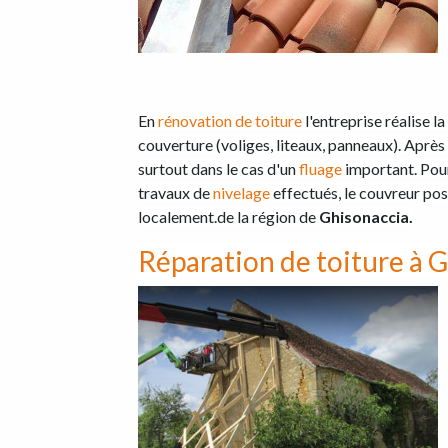
En
rénovation de toiture
l'entreprise réalise 
couverture (voliges, liteaux, panneaux). Aprè
surtout dans le cas d'un
fluage
important. Pour 
travaux de
nivelage
effectués, le couvreur pos
localement.de la région de
Ghisonaccia.
Réparation de toiture à 