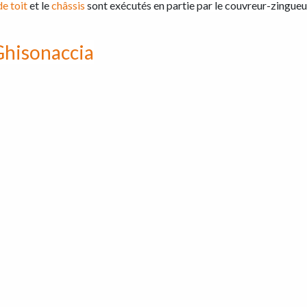
de toit
et le
châssis
sont exécutés en partie par le couvreur-zingueur
Ghisonaccia