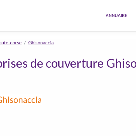
ANNUAIRE
aute-corse
Ghisonaccia
rises de couverture Ghis
Ghisonaccia