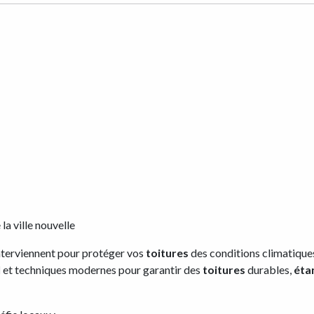
la ville nouvelle
nterviennent pour protéger vos
toitures
des conditions climatiques
l
et techniques modernes pour garantir des
toitures
durables,
éta