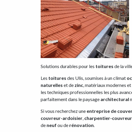
Solutions durables pour les
toitures
de la vil
Les
toitures
des Ulis, soumises à un climat
oc
naturelles
et de
zinc
, matériaux modernes et 
les techniques professionnelles les plus avancé
parfaitement dans le paysage
architectural
m
Si vous recherchez une
entreprise de couve
couvreur-ardoisier
,
charpentier-couvreur
de
neuf
ou de
rénovation
.