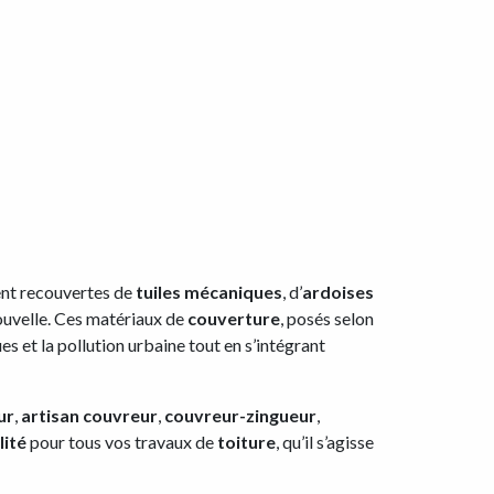
ent recouvertes de
tuiles mécaniques
, d’
ardoises
ouvelle. Ces matériaux de
couverture
, posés selon
s et la pollution urbaine tout en s’intégrant
ur
,
artisan couvreur
,
couvreur-zingueur
,
lité
pour tous vos travaux de
toiture
, qu’il s’agisse