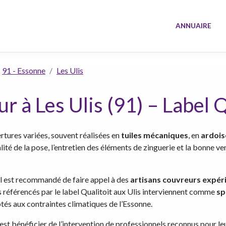
ANNUAIRE
91 - Essonne
Les Ulis
r à Les Ulis (91) – Label Q
rtures variées, souvent réalisées en
tuiles mécaniques
, en
ardois
é de la pose, l’entretien des éléments de zinguerie et la bonne ven
 il est recommandé de faire appel à des
artisans couvreurs expé
s référencés par le label Qualitoit aux Ulis interviennent comme
sp
tés aux contraintes climatiques de l’Essonne.
c’est bénéficier de l’intervention de professionnels reconnus pour l