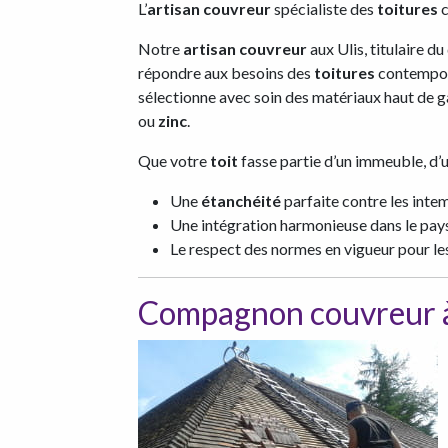
L’
artisan couvreur
spécialiste des
toitures
c
Notre
artisan couvreur
aux Ulis, titulaire du
répondre aux besoins des
toitures
contempora
sélectionne avec soin des matériaux haut de
ou
zinc
.
Que votre
toit
fasse partie d’un immeuble, d’
Une
étanchéité
parfaite contre les intem
Une intégration harmonieuse dans le pa
Le respect des normes en vigueur pour l
Compagnon couvreur à