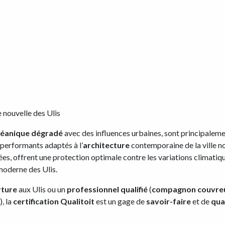
le nouvelle des Ulis
éanique dégradé
avec des influences urbaines, sont principalem
performants adaptés à l’
architecture
contemporaine de la ville n
es, offrent une protection optimale contre les variations climatique
oderne des Ulis.
rture
aux Ulis ou un
professionnel qualifié
(
compagnon couvre
), la
certification Qualitoit
est un gage de
savoir-faire
et de
qua