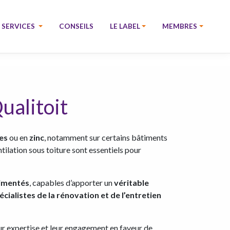
SERVICES
CONSEILS
LE LABEL
MEMBRES
ualitoit
es
ou en
zinc
, notamment sur certains bâtiments
tilation sous toiture sont essentiels pour
rimentés
, capables d’apporter un
véritable
écialistes de la rénovation et de l’entretien
eur expertise et leur engagement en faveur de