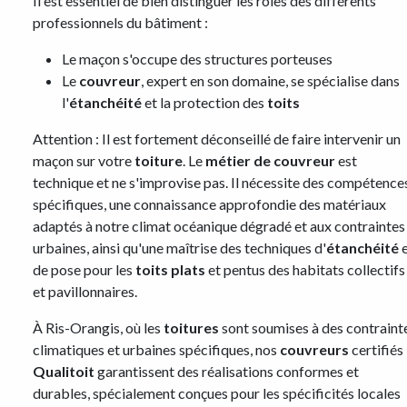
Il est essentiel de bien distinguer les rôles des différents
professionnels du bâtiment :
Le maçon s'occupe des structures porteuses
Le
couvreur
, expert en son domaine, se spécialise dans
l'
étanchéité
et la protection des
toits
Attention : Il est fortement déconseillé de faire intervenir un
maçon sur votre
toiture
. Le
métier de couvreur
est
technique et ne s'improvise pas. Il nécessite des compétence
spécifiques, une connaissance approfondie des matériaux
adaptés à notre climat océanique dégradé et aux contraintes
urbaines, ainsi qu'une maîtrise des techniques d'
étanchéité
e
de pose pour les
toits plats
et pentus des habitats collectifs
et pavillonnaires.
À Ris-Orangis, où les
toitures
sont soumises à des contraint
climatiques et urbaines spécifiques, nos
couvreurs
certifiés
Qualitoit
garantissent des réalisations conformes et
durables, spécialement conçues pour les spécificités locales