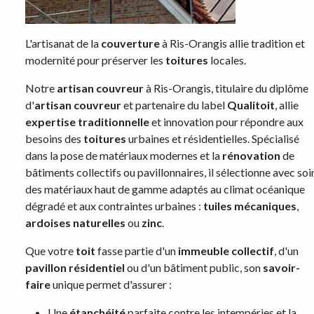
L'artisanat de la
couverture
à Ris-Orangis allie tradition et
modernité pour préserver les
toitures
locales.
Notre
artisan couvreur
à Ris-Orangis, titulaire du diplôme
d'
artisan couvreur
et partenaire du label
Qualitoit
, allie
expertise traditionnelle
et innovation pour répondre aux
besoins des
toitures
urbaines et résidentielles. Spécialisé
dans la pose de matériaux modernes et la
rénovation
de
bâtiments collectifs ou pavillonnaires, il sélectionne avec soi
des matériaux haut de gamme adaptés au climat océanique
dégradé et aux contraintes urbaines :
tuiles mécaniques
,
ardoises naturelles
ou
zinc
.
Que votre
toit
fasse partie d'un
immeuble collectif
, d'un
pavillon résidentiel
ou d'un bâtiment public, son
savoir-
faire
unique permet d'assurer :
Une
étanchéité
parfaite contre les intempéries et la