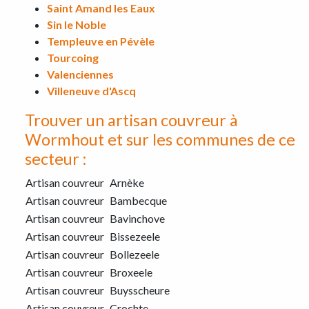
Saint Amand les Eaux
Sin le Noble
Templeuve en Pévèle
Tourcoing
Valenciennes
Villeneuve d'Ascq
Trouver un artisan couvreur à
Wormhout et sur les communes de ce
secteur :
Artisan couvreur
Arnèke
Artisan couvreur
Bambecque
Artisan couvreur
Bavinchove
Artisan couvreur
Bissezeele
Artisan couvreur
Bollezeele
Artisan couvreur
Broxeele
Artisan couvreur
Buysscheure
Artisan couvreur
Crochte