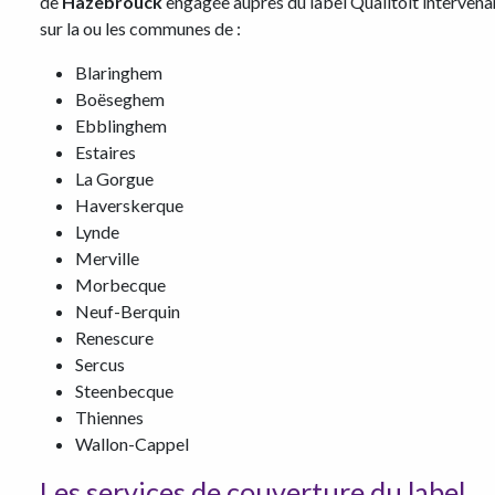
de
Hazebrouck
engagée auprès du label Qualitoit intervena
sur la ou les communes de :
Blaringhem
Boëseghem
Ebblinghem
Estaires
La Gorgue
Haverskerque
Lynde
Merville
Morbecque
Neuf-Berquin
Renescure
Sercus
Steenbecque
Thiennes
Wallon-Cappel
Les services de couverture du label