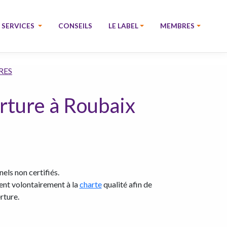
SERVICES
CONSEILS
LE LABEL
MEMBRES
RES
ture à Roubaix
els non certifiés.
rent volontairement à la
charte
qualité afin de
rture.