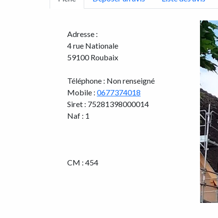
Adresse :
4 rue Nationale
59100 Roubaix
Téléphone : Non renseigné
Mobile :
0677374018
Siret : 75281398000014
Naf : 1
CM : 454