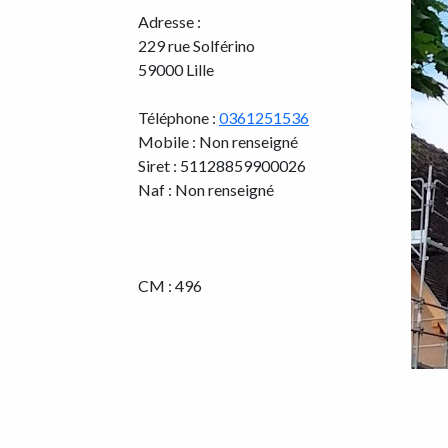
Adresse :
229 rue Solférino
59000 Lille
Téléphone :
0361251536
Mobile : Non renseigné
Siret : 51128859900026
Naf : Non renseigné
CM : 496